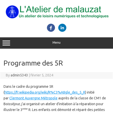
Skip
to
content
Menu
Programme des 5R
By
admin5343
|
février 5, 2024
Dans le cadre du programme 5R
(
https://fr.wikipedia.org/wiki/R%C3%A8gle_des_5_R
) initié
par
Clermont Auvergne Métropole
auprès de la classe de CM1 de
Boisséjour, j’ai organisé un atelier d’initiation à la réparation pour
eme
illustrer le 3
R. Les enfants ont démonté et réparé des petites