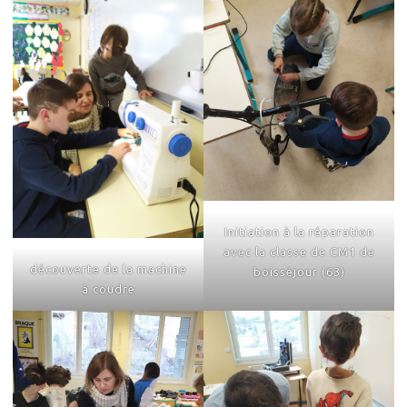
Initiation à la réparation
avec la classe de CM1 de
découverte de la machine
boisséjour (63)
à coudre