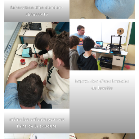
fabrication d’un doudou-
chaussette
impression d’une branche
de lunette
même les enfants peuvent
faire de la soudure