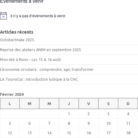
Évènements à venir
Il n’y a pas d’évènements à venir.
Notice
Articles récents
OctoberMake 2025
Reprise des ateliers ANIM en septembre 2025
Mon été à Riom – Les 15 & 16 août
L’économie circulaire : comprendre, agir, transformer
LA TourniCut : introduction ludique à la CNC
février 2024
L
M
M
J
V
S
D
1
2
3
4
5
6
7
8
9
10
11
12
13
14
15
16
17
18