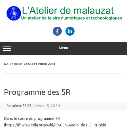
Skip
to
content
Menu
DAILY ARCHIVES:
3 FÉVRIER 2024
Programme des 5R
By
admin5343
|
février 5, 2024
Dans le cadre du programme 5R
(https://fr.wikipedia.org/wiki/R%C3%A8gle_des_5_R) initié