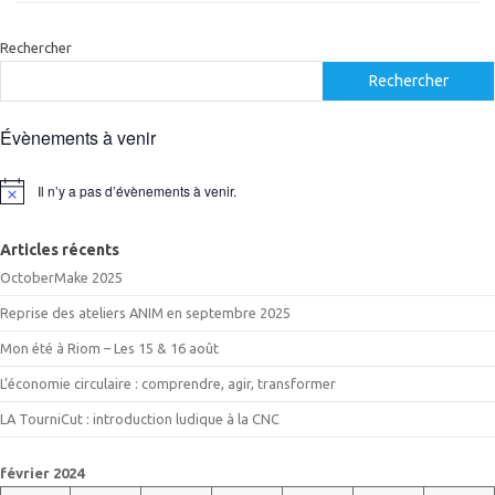
Rechercher
Rechercher
Évènements à venir
Il n’y a pas d’évènements à venir.
Notice
Articles récents
OctoberMake 2025
Reprise des ateliers ANIM en septembre 2025
Mon été à Riom – Les 15 & 16 août
L’économie circulaire : comprendre, agir, transformer
LA TourniCut : introduction ludique à la CNC
février 2024