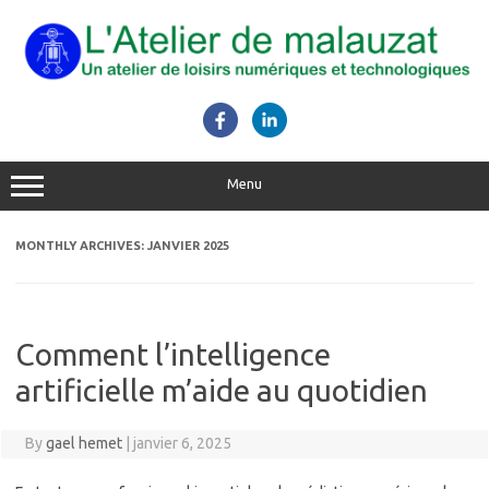
Skip
to
content
Menu
MONTHLY ARCHIVES:
JANVIER 2025
Comment l’intelligence
artificielle m’aide au quotidien
By
gael hemet
|
janvier 6, 2025