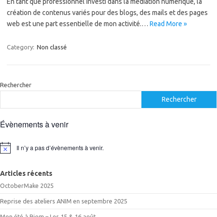
En tant que professionnel investi dans la médiation numérique, la
création de contenus variés pour des blogs, des mails et des pages
web est une part essentielle de mon activité.…
Read More »
Category:
Non classé
Rechercher
Rechercher
Évènements à venir
Il n’y a pas d’évènements à venir.
Notice
Articles récents
OctoberMake 2025
Reprise des ateliers ANIM en septembre 2025
Mon été à Riom – Les 15 & 16 août