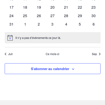
évènements
évènements
évènements
évènements
évènements
évènements
évènem
0
0
0
0
0
0
0
17
18
19
20
21
22
23
évènements
évènements
évènements
évènements
évènements
évènements
évènem
0
0
0
0
0
0
0
24
25
26
27
28
29
30
évènements
évènements
évènements
évènements
évènements
évènements
évènem
0
0
0
0
0
0
0
31
1
2
3
4
5
6
évènements
évènements
évènements
évènements
évènements
évènements
évènem
Il n’y a pas d’évènements ce jour là.
Notice
Juil
Ce mois-ci
Sep
S’abonner au calendrier